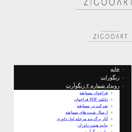
خانه
زیگورات
رویداد شماره ۲ زیگوآرت
فراخوان مسابقه
دانلود PDF فراخوان
شرکت در مسابقه
ارسال شیت های مسابقه
آثار برگزیده مرحله اول داوری
بیانیه هیئت داوران
بیانیه زیگوآرت