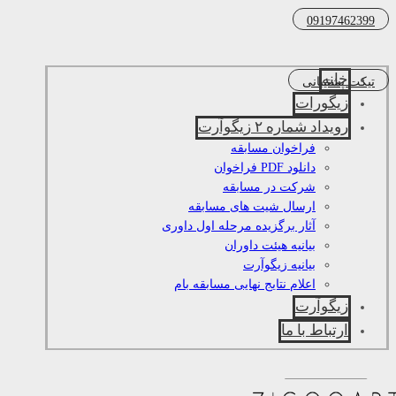
09197462399
خانه
تیکت پشتیبانی
زیگورات
رویداد شماره ۲ زیگوآرت
فراخوان مسابقه
دانلود PDF فراخوان
شرکت در مسابقه
ارسال شیت های مسابقه
آثار برگزیده مرحله اول داوری
بیانیه هیئت داوران
بیانیه زیگوآرت
اعلام نتایج نهایی مسابقه بام
زیگوآرت
ارتباط با ما