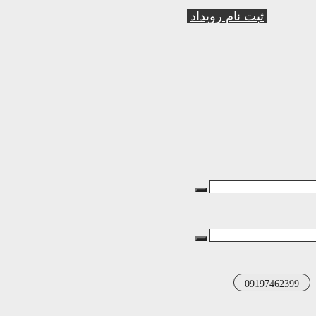
ثبت نام رویداد
09197462399