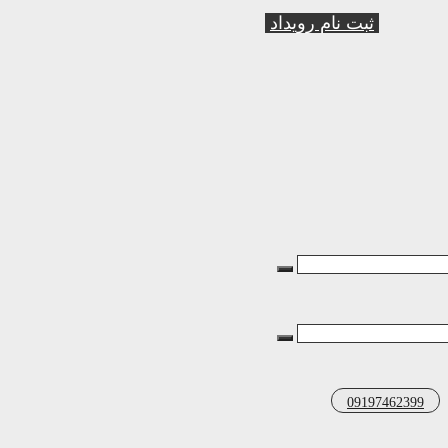
ثبت نام رویداد
09197462399