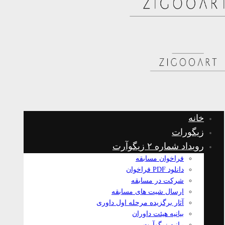
خانه
زیگورات
رویداد شماره ۲ زیگوآرت
فراخوان مسابقه
دانلود PDF فراخوان
شرکت در مسابقه
ارسال شیت های مسابقه
آثار برگزیده مرحله اول داوری
بیانیه هیئت داوران
بیانیه زیگوآرت