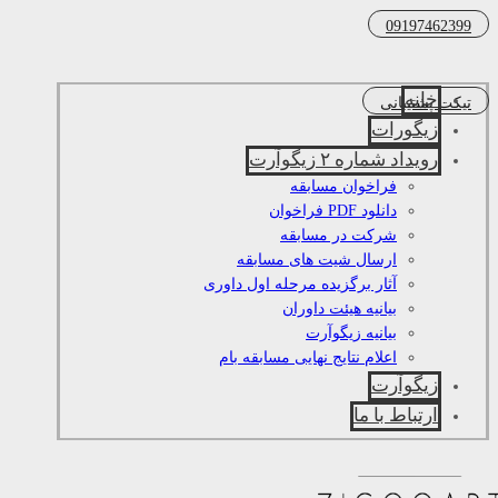
09197462399
خانه
تیکت پشتیبانی
زیگورات
رویداد شماره ۲ زیگوآرت
فراخوان مسابقه
دانلود PDF فراخوان
شرکت در مسابقه
ارسال شیت های مسابقه
آثار برگزیده مرحله اول داوری
بیانیه هیئت داوران
بیانیه زیگوآرت
اعلام نتایج نهایی مسابقه بام
زیگوآرت
ارتباط با ما