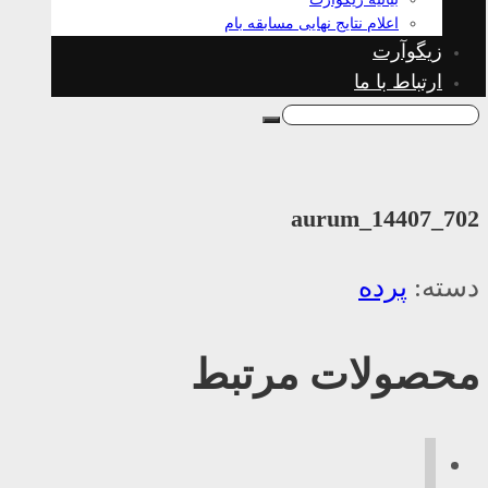
اعلام نتایج نهایی مسابقه بام
زیگوآرت
ارتباط با ما
aurum_14407_702
دسته:
پرده
محصولات مرتبط