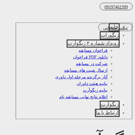
09197462399
خانه
تیکت پشتیبانی
زیگورات
رویداد شماره ۲ زیگوآرت
فراخوان مسابقه
دانلود PDF فراخوان
شرکت در مسابقه
ارسال شیت های مسابقه
آثار برگزیده مرحله اول داوری
بیانیه هیئت داوران
بیانیه زیگوآرت
اعلام نتایج نهایی مسابقه بام
زیگوآرت
ارتباط با ما