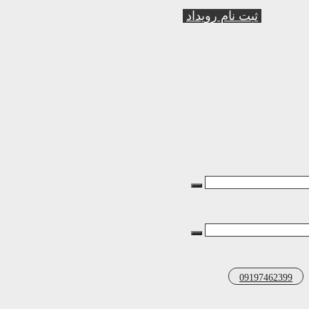
ثبت نام رویداد
09197462399