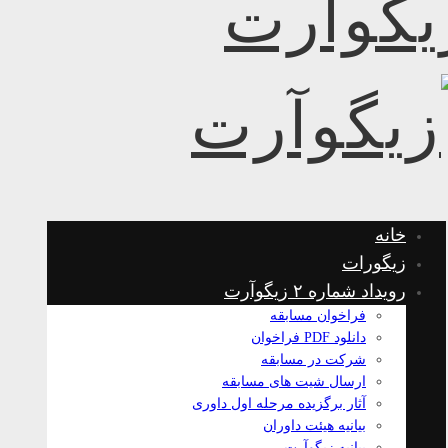
خانه
زیگورات
رویداد شماره ۲ زیگوآرت
فراخوان مسابقه
دانلود PDF فراخوان
شرکت در مسابقه
ارسال شیت های مسابقه
آثار برگزیده مرحله اول داوری
بیانیه هیئت داوران
بیانیه زیگوآرت