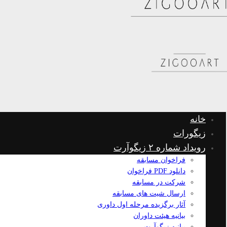
خانه
زیگورات
رویداد شماره ۲ زیگوآرت
فراخوان مسابقه
دانلود PDF فراخوان
شرکت در مسابقه
ارسال شیت های مسابقه
آثار برگزیده مرحله اول داوری
بیانیه هیئت داوران
بیانیه زیگوآرت