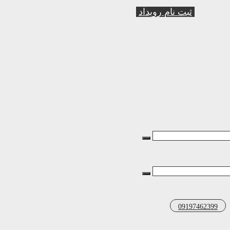
ثبت نام رویداد
09197462399