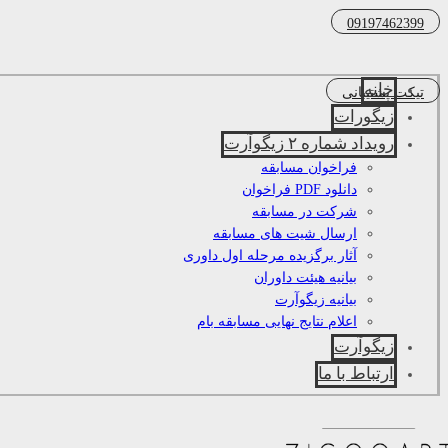
09197462399
خانه
تیکت پشتیبانی
زیگورات
رویداد شماره ۲ زیگوآرت
فراخوان مسابقه
دانلود PDF فراخوان
شرکت در مسابقه
ارسال شیت های مسابقه
آثار برگزیده مرحله اول داوری
بیانیه هیئت داوران
بیانیه زیگوآرت
اعلام نتایج نهایی مسابقه بام
زیگوآرت
ارتباط با ما