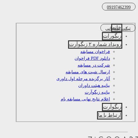
09197462399
خانه
تیکت پشتیبانی
زیگورات
رویداد شماره ۲ زیگوآرت
فراخوان مسابقه
دانلود PDF فراخوان
شرکت در مسابقه
ارسال شیت های مسابقه
آثار برگزیده مرحله اول داوری
بیانیه هیئت داوران
بیانیه زیگوآرت
اعلام نتایج نهایی مسابقه بام
زیگوآرت
ارتباط با ما