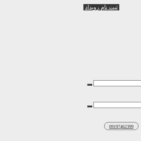
ثبت نام رویداد
09197462399