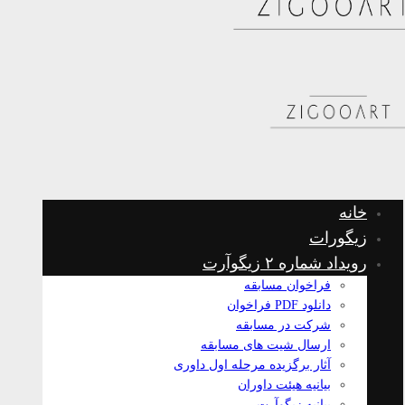
خانه
زیگورات
رویداد شماره ۲ زیگوآرت
فراخوان مسابقه
دانلود PDF فراخوان
شرکت در مسابقه
ارسال شیت های مسابقه
آثار برگزیده مرحله اول داوری
بیانیه هیئت داوران
بیانیه زیگوآرت