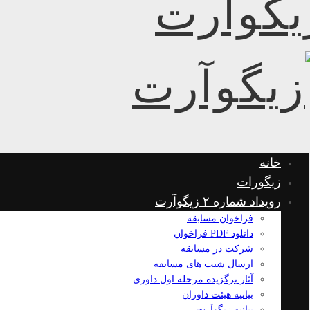
خانه
زیگورات
رویداد شماره ۲ زیگوآرت
فراخوان مسابقه
دانلود PDF فراخوان
شرکت در مسابقه
ارسال شیت های مسابقه
آثار برگزیده مرحله اول داوری
بیانیه هیئت داوران
بیانیه زیگوآرت