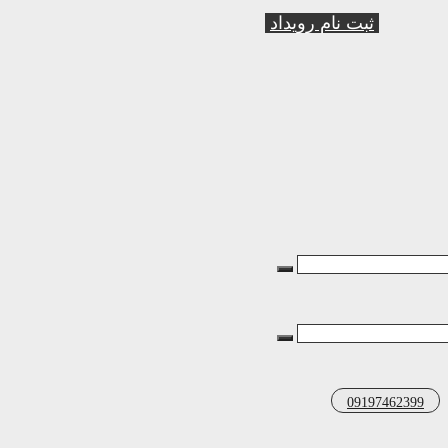
ثبت نام رویداد
09197462399