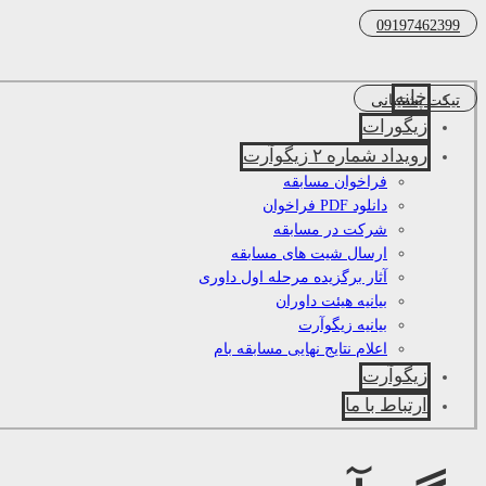
09197462399
خانه
تیکت پشتیبانی
زیگورات
رویداد شماره ۲ زیگوآرت
فراخوان مسابقه
دانلود PDF فراخوان
شرکت در مسابقه
ارسال شیت های مسابقه
آثار برگزیده مرحله اول داوری
بیانیه هیئت داوران
بیانیه زیگوآرت
اعلام نتایج نهایی مسابقه بام
زیگوآرت
ارتباط با ما