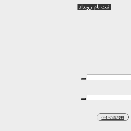
ثبت نام رویداد
09197462399