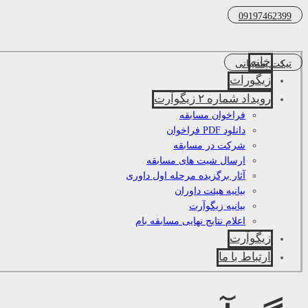
09197462399
خانه
تیکت پشتیبانی
زیگورات
رویداد شماره ۲ زیگوآرت
فراخوان مسابقه
دانلود PDF فراخوان
شرکت در مسابقه
ارسال شیت های مسابقه
آثار برگزیده مرحله اول داوری
بیانیه هیئت داوران
بیانیه زیگوآرت
اعلام نتایج نهایی مسابقه بام
زیگوآرت
ارتباط با ما