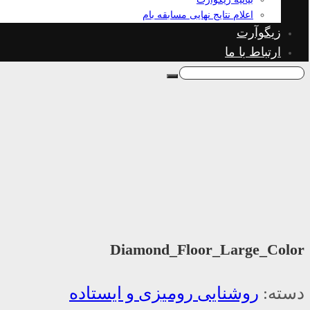
اعلام نتایج نهایی مسابقه بام
زیگوآرت
ارتباط با ما
Diamond_Floor_Large_Color
دسته:
روشنایی رومیزی و ایستاده