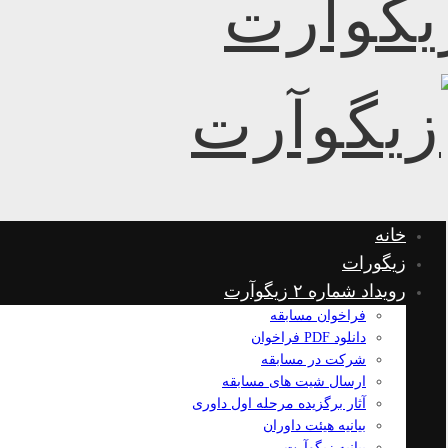
خانه
زیگورات
رویداد شماره ۲ زیگوآرت
فراخوان مسابقه
دانلود PDF فراخوان
شرکت در مسابقه
ارسال شیت های مسابقه
آثار برگزیده مرحله اول داوری
بیانیه هیئت داوران
بیانیه زیگوآرت