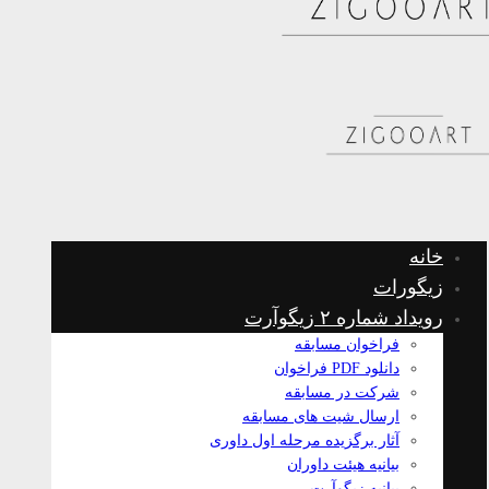
خانه
زیگورات
رویداد شماره ۲ زیگوآرت
فراخوان مسابقه
دانلود PDF فراخوان
شرکت در مسابقه
ارسال شیت های مسابقه
آثار برگزیده مرحله اول داوری
بیانیه هیئت داوران
بیانیه زیگوآرت