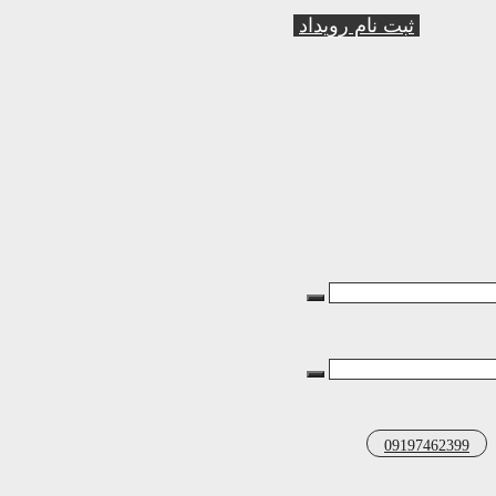
ثبت نام رویداد
09197462399