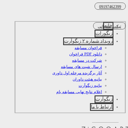
09197462399
خانه
تیکت پشتیبانی
زیگورات
رویداد شماره ۲ زیگوآرت
فراخوان مسابقه
دانلود PDF فراخوان
شرکت در مسابقه
ارسال شیت های مسابقه
آثار برگزیده مرحله اول داوری
بیانیه هیئت داوران
بیانیه زیگوآرت
اعلام نتایج نهایی مسابقه بام
زیگوآرت
ارتباط با ما