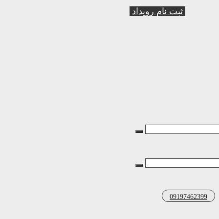
ثبت نام رویداد
09197462399