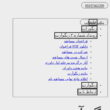
09197462399
خانه
تیکت پشتیبانی
زیگورات
رویداد شماره ۲ زیگوآرت
فراخوان مسابقه
دانلود PDF فراخوان
شرکت در مسابقه
ارسال شیت های مسابقه
آثار برگزیده مرحله اول داوری
بیانیه هیئت داوران
بیانیه زیگوآرت
اعلام نتایج نهایی مسابقه بام
زیگوآرت
ارتباط با ما