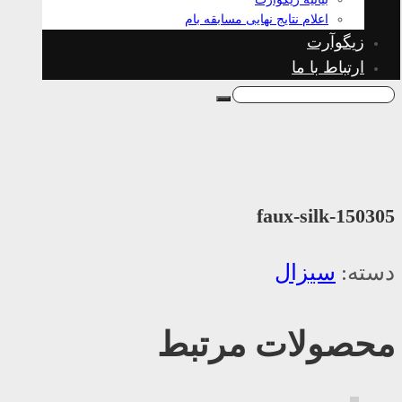
اعلام نتایج نهایی مسابقه بام
زیگوآرت
ارتباط با ما
faux-silk-150305
دسته:
سیزال
محصولات مرتبط