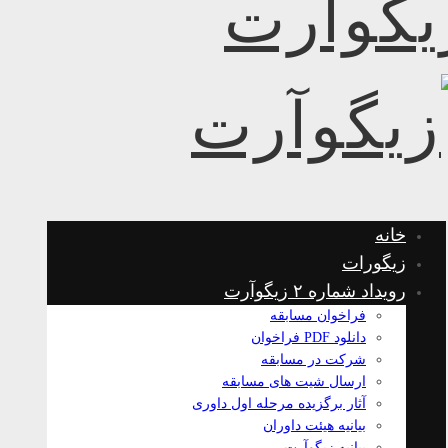
خانه
زیگورات
رویداد شماره ۲ زیگوآرت
فراخوان مسابقه
دانلود PDF فراخوان
شرکت در مسابقه
ارسال شیت های مسابقه
آثار برگزیده مرحله اول داوری
بیانیه هیئت داوران
بیانیه زیگوآرت