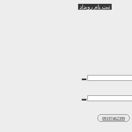
ثبت نام رویداد
09197462399