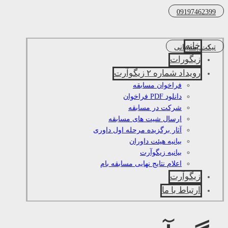
09197462399
خانه
تیکت پشتیبانی
زیگورات
رویداد شماره ۲ زیگوآرت
فراخوان مسابقه
دانلود PDF فراخوان
شرکت در مسابقه
ارسال شیت های مسابقه
آثار برگزیده مرحله اول داوری
بیانیه هیئت داوران
بیانیه زیگوآرت
اعلام نتایج نهایی مسابقه بام
زیگوآرت
ارتباط با ما