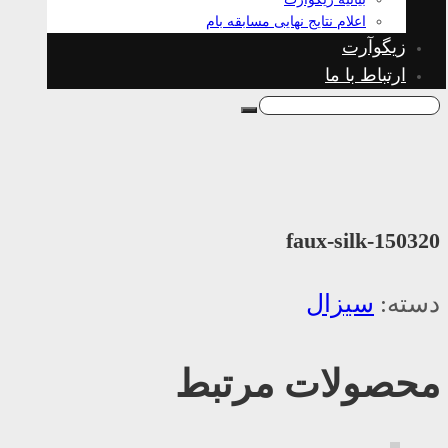
اعلام نتایج نهایی مسابقه بام
زیگوآرت
ارتباط با ما
faux-silk-150320
دسته:
سیزال
محصولات مرتبط