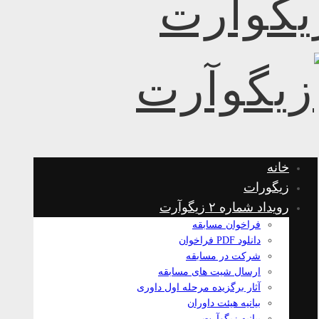
خانه
زیگورات
رویداد شماره ۲ زیگوآرت
فراخوان مسابقه
دانلود PDF فراخوان
شرکت در مسابقه
ارسال شیت های مسابقه
آثار برگزیده مرحله اول داوری
بیانیه هیئت داوران
بیانیه زیگوآرت