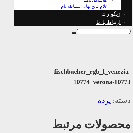
اعلام نتایج نهایی مسابقه بام
زیگوآرت
ارتباط با ما
fischbacher_rgb_l_venezia-
10774_verona-10773
دسته:
پرده
محصولات مرتبط