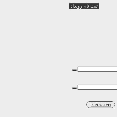
ثبت نام رویداد
09197462399