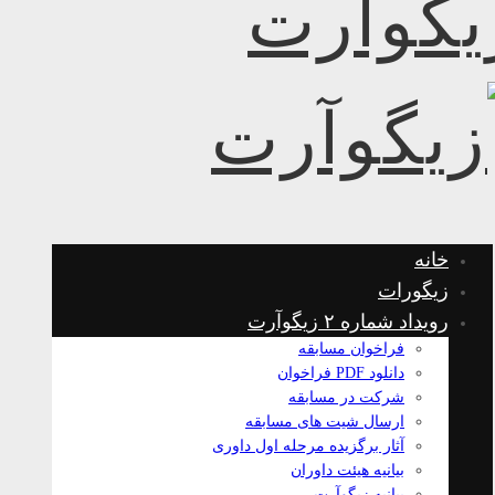
خانه
زیگورات
رویداد شماره ۲ زیگوآرت
فراخوان مسابقه
دانلود PDF فراخوان
شرکت در مسابقه
ارسال شیت های مسابقه
آثار برگزیده مرحله اول داوری
بیانیه هیئت داوران
بیانیه زیگوآرت