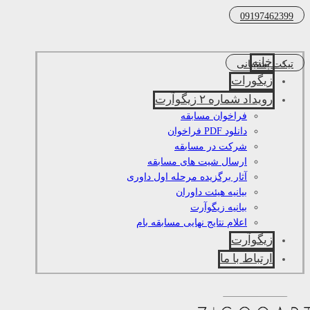
09197462399
خانه
تیکت پشتیبانی
زیگورات
رویداد شماره ۲ زیگوآرت
فراخوان مسابقه
دانلود PDF فراخوان
شرکت در مسابقه
ارسال شیت های مسابقه
آثار برگزیده مرحله اول داوری
بیانیه هیئت داوران
بیانیه زیگوآرت
اعلام نتایج نهایی مسابقه بام
زیگوآرت
ارتباط با ما