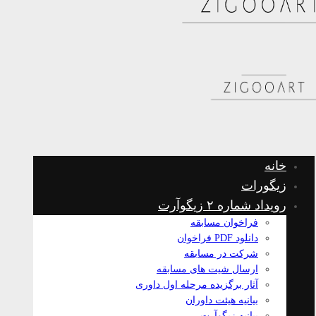
خانه
زیگورات
رویداد شماره ۲ زیگوآرت
فراخوان مسابقه
دانلود PDF فراخوان
شرکت در مسابقه
ارسال شیت های مسابقه
آثار برگزیده مرحله اول داوری
بیانیه هیئت داوران
بیانیه زیگوآرت