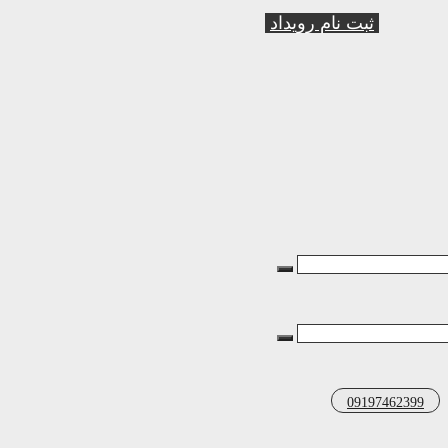
ثبت نام رویداد
09197462399