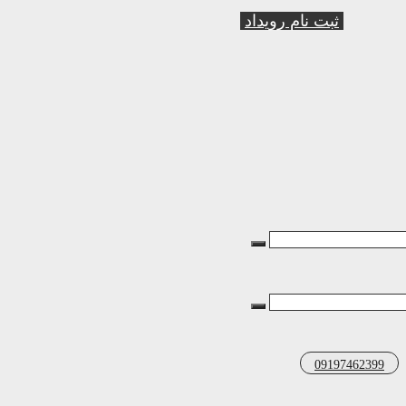
ثبت نام رویداد
09197462399