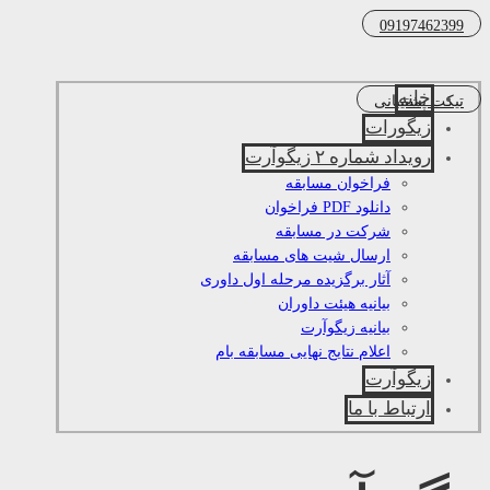
09197462399
خانه
تیکت پشتیبانی
زیگورات
رویداد شماره ۲ زیگوآرت
فراخوان مسابقه
دانلود PDF فراخوان
شرکت در مسابقه
ارسال شیت های مسابقه
آثار برگزیده مرحله اول داوری
بیانیه هیئت داوران
بیانیه زیگوآرت
اعلام نتایج نهایی مسابقه بام
زیگوآرت
ارتباط با ما