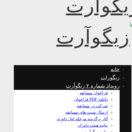
خانه
زیگورات
رویداد شماره ۲ زیگوآرت
فراخوان مسابقه
دانلود PDF فراخوان
شرکت در مسابقه
ارسال شیت های مسابقه
آثار برگزیده مرحله اول داوری
بیانیه هیئت داوران
بیانیه زیگوآرت