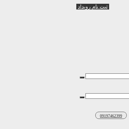
ثبت نام رویداد
09197462399