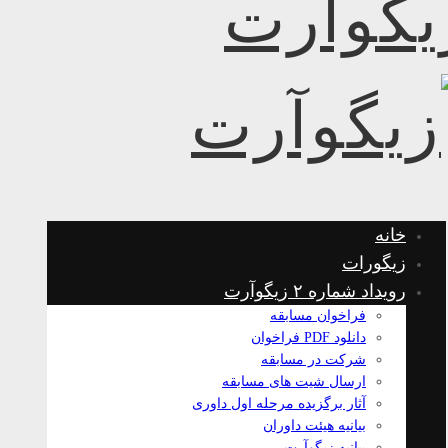
خانه
زیگورات
رویداد شماره ۲ زیگوآرت
فراخوان مسابقه
دانلود PDF فراخوان
شرکت در مسابقه
ارسال شیت های مسابقه
آثار برگزیده مرحله اول داوری
بیانیه هیئت داوران
بیانیه زیگوآرت