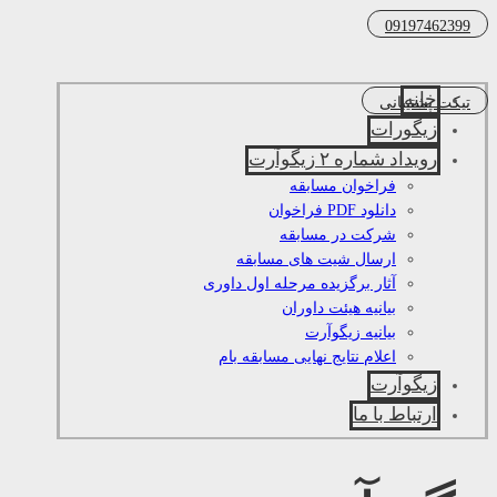
09197462399
خانه
تیکت پشتیبانی
زیگورات
رویداد شماره ۲ زیگوآرت
فراخوان مسابقه
دانلود PDF فراخوان
شرکت در مسابقه
ارسال شیت های مسابقه
آثار برگزیده مرحله اول داوری
بیانیه هیئت داوران
بیانیه زیگوآرت
اعلام نتایج نهایی مسابقه بام
زیگوآرت
ارتباط با ما