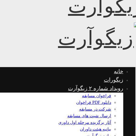
خانه
زیگورات
رویداد شماره ۲ زیگوآرت
فراخوان مسابقه
دانلود PDF فراخوان
شرکت در مسابقه
ارسال شیت های مسابقه
آثار برگزیده مرحله اول داوری
بیانیه هیئت داوران
بیانیه زیگوآرت