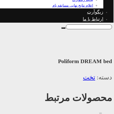
اعلام نتایج نهایی مسابقه بام
زیگوآرت
ارتباط با ما
Poliform DREAM bed
دسته:
تخت
محصولات مرتبط