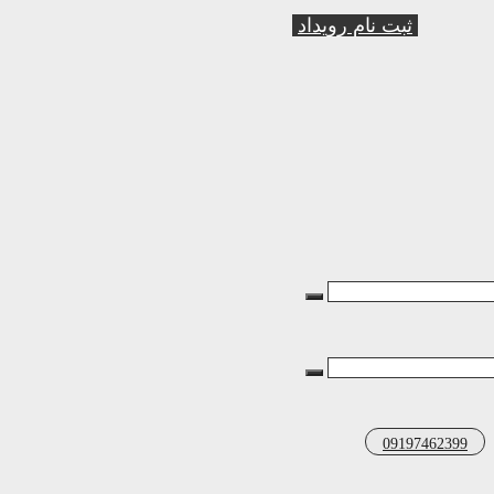
ثبت نام رویداد
09197462399