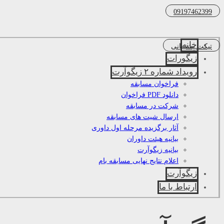
09197462399
خانه
تیکت پشتیبانی
زیگورات
رویداد شماره ۲ زیگوآرت
فراخوان مسابقه
دانلود PDF فراخوان
شرکت در مسابقه
ارسال شیت های مسابقه
آثار برگزیده مرحله اول داوری
بیانیه هیئت داوران
بیانیه زیگوآرت
اعلام نتایج نهایی مسابقه بام
زیگوآرت
ارتباط با ما