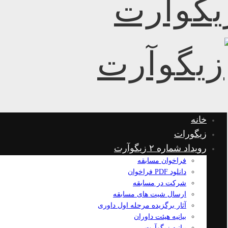
خانه
زیگورات
رویداد شماره ۲ زیگوآرت
فراخوان مسابقه
دانلود PDF فراخوان
شرکت در مسابقه
ارسال شیت های مسابقه
آثار برگزیده مرحله اول داوری
بیانیه هیئت داوران
بیانیه زیگوآرت