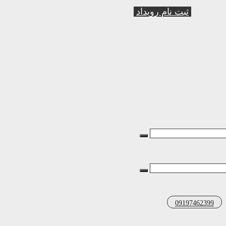
ثبت نام رویداد
09197462399