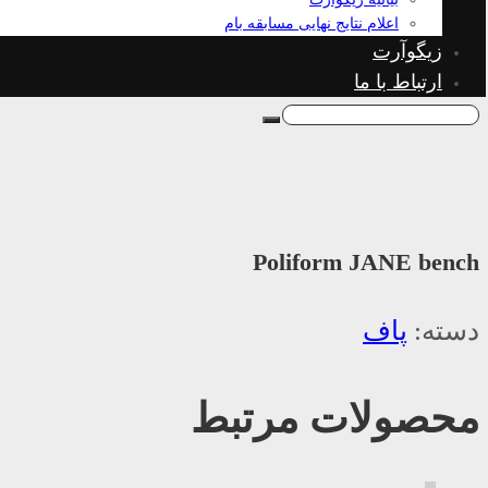
اعلام نتایج نهایی مسابقه بام
زیگوآرت
ارتباط با ما
Poliform JANE bench
دسته:
پاف
محصولات مرتبط