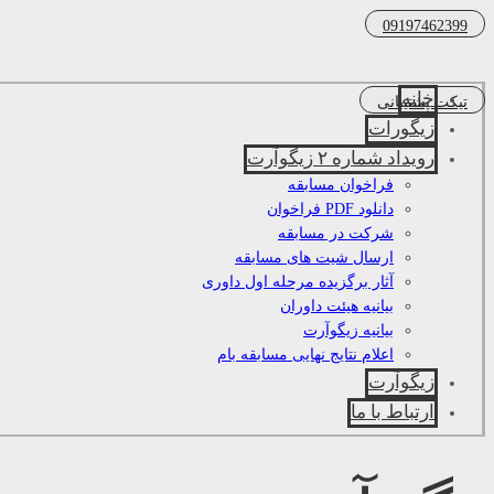
09197462399
خانه
تیکت پشتیبانی
زیگورات
رویداد شماره ۲ زیگوآرت
فراخوان مسابقه
دانلود PDF فراخوان
شرکت در مسابقه
ارسال شیت های مسابقه
آثار برگزیده مرحله اول داوری
بیانیه هیئت داوران
بیانیه زیگوآرت
اعلام نتایج نهایی مسابقه بام
زیگوآرت
ارتباط با ما