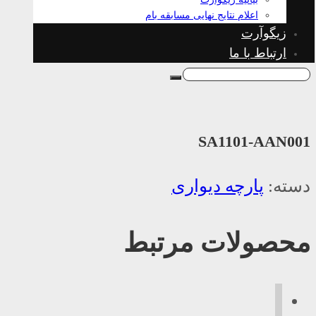
اعلام نتایج نهایی مسابقه بام
زیگوآرت
ارتباط با ما
SA1101-AAN001
دسته:
پارچه دیواری
محصولات مرتبط