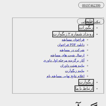
09197462399
خانه
تیکت پشتیبانی
زیگورات
رویداد شماره ۲ زیگوآرت
فراخوان مسابقه
دانلود PDF فراخوان
شرکت در مسابقه
ارسال شیت های مسابقه
آثار برگزیده مرحله اول داوری
بیانیه هیئت داوران
بیانیه زیگوآرت
اعلام نتایج نهایی مسابقه بام
زیگوآرت
ارتباط با ما