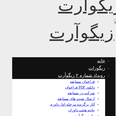
خانه
زیگورات
رویداد شماره ۲ زیگوآرت
فراخوان مسابقه
دانلود PDF فراخوان
شرکت در مسابقه
ارسال شیت های مسابقه
آثار برگزیده مرحله اول داوری
بیانیه هیئت داوران
بیانیه زیگوآرت