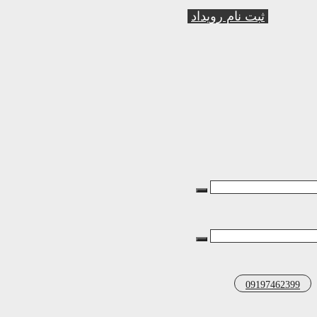
ثبت نام رویداد
09197462399