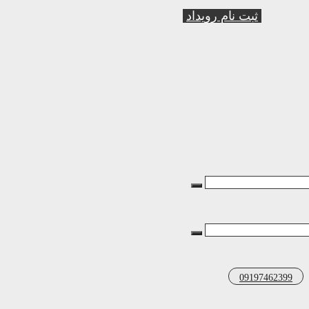
ثبت نام رویداد
09197462399