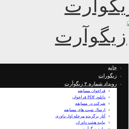
خانه
زیگورات
رویداد شماره ۲ زیگوآرت
فراخوان مسابقه
دانلود PDF فراخوان
شرکت در مسابقه
ارسال شیت های مسابقه
آثار برگزیده مرحله اول داوری
بیانیه هیئت داوران
بیانیه زیگوآرت