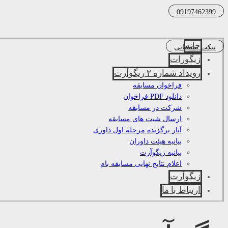
09197462399
خانه
تیکت پشتیبانی
زیگورات
رویداد شماره ۲ زیگوآرت
فراخوان مسابقه
دانلود PDF فراخوان
شرکت در مسابقه
ارسال شیت های مسابقه
آثار برگزیده مرحله اول داوری
بیانیه هیئت داوران
بیانیه زیگوآرت
اعلام نتایج نهایی مسابقه بام
زیگوآرت
ارتباط با ما