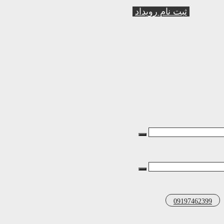
ثبت نام رویداد
09197462399