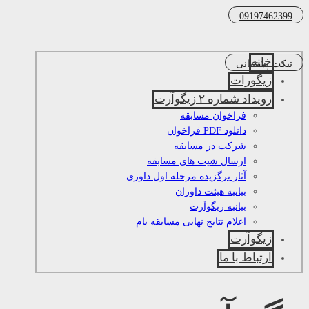
09197462399
خانه
تیکت پشتیبانی
زیگورات
رویداد شماره ۲ زیگوآرت
فراخوان مسابقه
دانلود PDF فراخوان
شرکت در مسابقه
ارسال شیت های مسابقه
آثار برگزیده مرحله اول داوری
بیانیه هیئت داوران
بیانیه زیگوآرت
اعلام نتایج نهایی مسابقه بام
زیگوآرت
ارتباط با ما