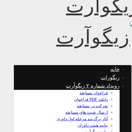
خانه
زیگورات
رویداد شماره ۲ زیگوآرت
فراخوان مسابقه
دانلود PDF فراخوان
شرکت در مسابقه
ارسال شیت های مسابقه
آثار برگزیده مرحله اول داوری
بیانیه هیئت داوران
بیانیه زیگوآرت