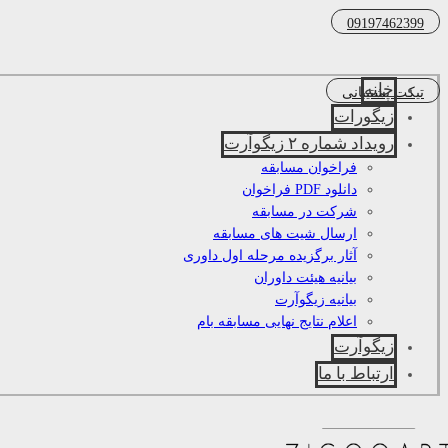
09197462399
خانه
تیکت پشتیبانی
زیگورات
رویداد شماره ۲ زیگوآرت
فراخوان مسابقه
دانلود PDF فراخوان
شرکت در مسابقه
ارسال شیت های مسابقه
آثار برگزیده مرحله اول داوری
بیانیه هیئت داوران
بیانیه زیگوآرت
اعلام نتایج نهایی مسابقه بام
زیگوآرت
ارتباط با ما