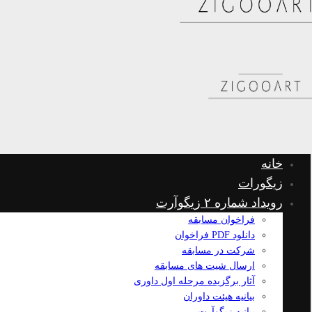
خانه
زیگورات
رویداد شماره ۲ زیگوآرت
فراخوان مسابقه
دانلود PDF فراخوان
شرکت در مسابقه
ارسال شیت های مسابقه
آثار برگزیده مرحله اول داوری
بیانیه هیئت داوران
بیانیه زیگوآرت