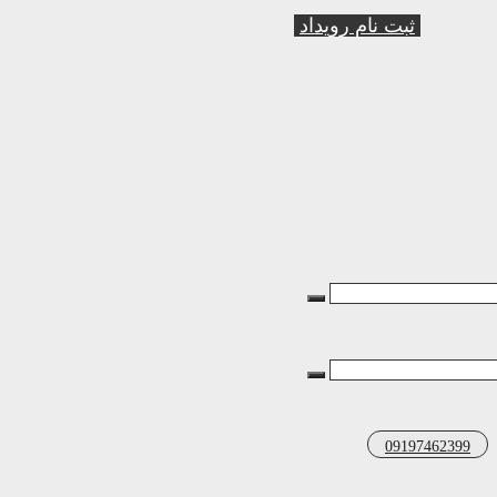
ثبت نام رویداد
09197462399