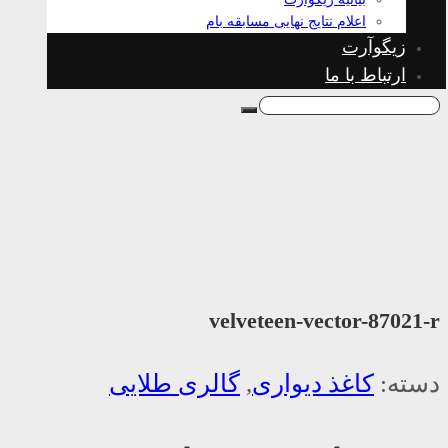
اعلام نتایج نهایی مسابقه بام
زیگوآرت
ارتباط با ما
velveteen-vector-87021-r
دسته:
کاغذ دیواری
,
گالری طلایی