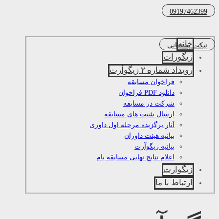
09197462399
خانه
تیکت پشتیبانی
زیگورات
رویداد شماره ۲ زیگوآرت
فراخوان مسابقه
دانلود PDF فراخوان
شرکت در مسابقه
ارسال شیت های مسابقه
آثار برگزیده مرحله اول داوری
بیانیه هیئت داوران
بیانیه زیگوآرت
اعلام نتایج نهایی مسابقه بام
زیگوآرت
ارتباط با ما