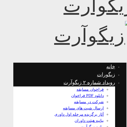
خانه
زیگورات
رویداد شماره ۲ زیگوآرت
فراخوان مسابقه
دانلود PDF فراخوان
شرکت در مسابقه
ارسال شیت های مسابقه
آثار برگزیده مرحله اول داوری
بیانیه هیئت داوران
بیانیه زیگوآرت