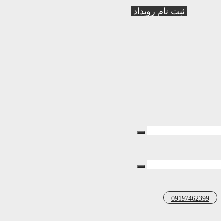
ثبت نام رویداد
09197462399