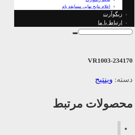
اعلام نتایج نهایی مسابقه بام
زیگوآرت
ارتباط با ما
VR1003-234170
دسته:
وینتیج
محصولات مرتبط