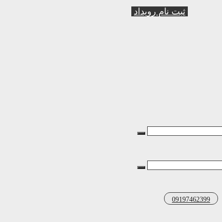
ثبت نام رویداد
09197462399