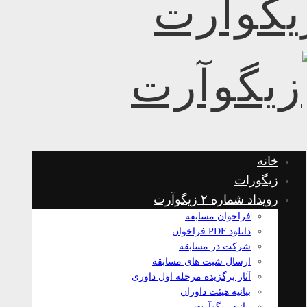
خانه
زیگورات
رویداد شماره ۲ زیگوآرت
فراخوان مسابقه
دانلود PDF فراخوان
شرکت در مسابقه
ارسال شیت های مسابقه
آثار برگزیده مرحله اول داوری
بیانیه هیئت داوران
بیانیه زیگوآرت