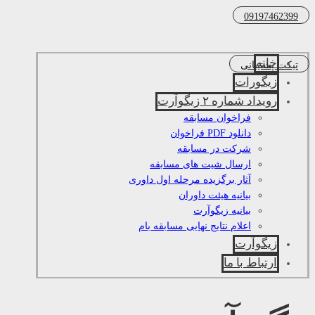
09197462399
خانه
تیکت پشتیبانی
زیگورات
رویداد شماره ۲ زیگوآرت
فراخوان مسابقه
دانلود PDF فراخوان
شرکت در مسابقه
ارسال شیت های مسابقه
آثار برگزیده مرحله اول داوری
بیانیه هیئت داوران
بیانیه زیگوآرت
اعلام نتایج نهایی مسابقه بام
زیگوآرت
ارتباط با ما