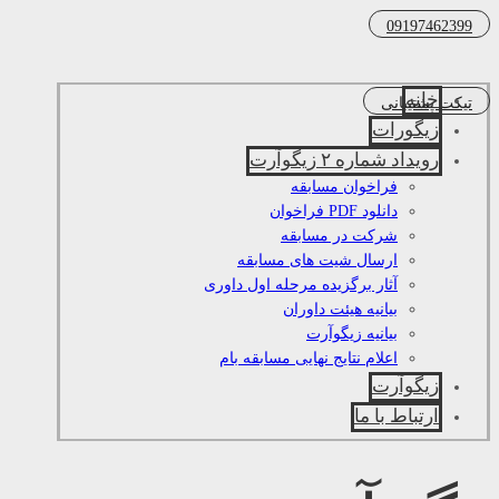
09197462399
خانه
تیکت پشتیبانی
زیگورات
رویداد شماره ۲ زیگوآرت
فراخوان مسابقه
دانلود PDF فراخوان
شرکت در مسابقه
ارسال شیت های مسابقه
آثار برگزیده مرحله اول داوری
بیانیه هیئت داوران
بیانیه زیگوآرت
اعلام نتایج نهایی مسابقه بام
زیگوآرت
ارتباط با ما