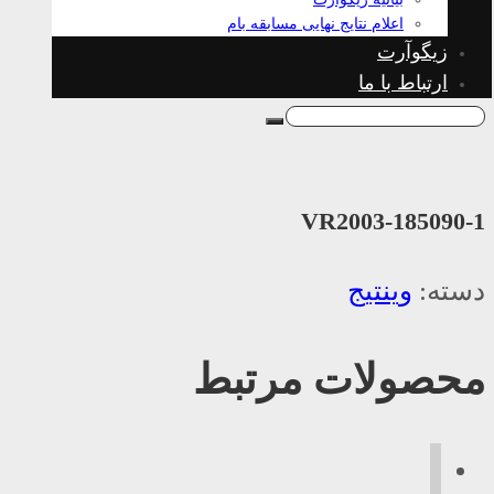
اعلام نتایج نهایی مسابقه بام
زیگوآرت
ارتباط با ما
VR2003-185090-1
دسته:
وینتیج
محصولات مرتبط