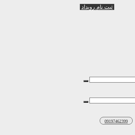
ثبت نام رویداد
09197462399