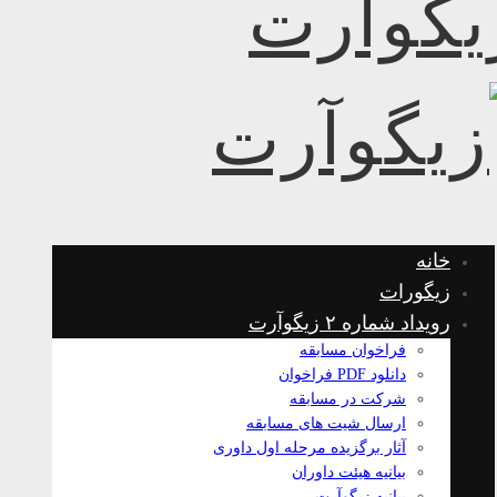
خانه
زیگورات
رویداد شماره ۲ زیگوآرت
فراخوان مسابقه
دانلود PDF فراخوان
شرکت در مسابقه
ارسال شیت های مسابقه
آثار برگزیده مرحله اول داوری
بیانیه هیئت داوران
بیانیه زیگوآرت