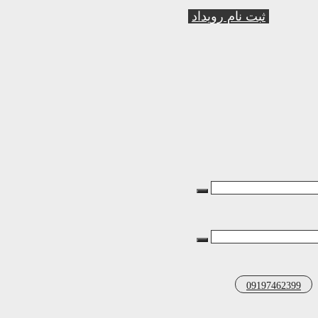
ثبت نام رویداد
09197462399