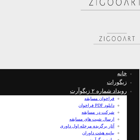
خانه
زیگورات
رویداد شماره ۲ زیگوآرت
فراخوان مسابقه
دانلود PDF فراخوان
شرکت در مسابقه
ارسال شیت های مسابقه
آثار برگزیده مرحله اول داوری
بیانیه هیئت داوران
بیانیه زیگوآرت