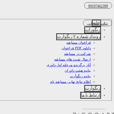
09197462399
خانه
تیکت پشتیبانی
زیگورات
رویداد شماره ۲ زیگوآرت
فراخوان مسابقه
دانلود PDF فراخوان
شرکت در مسابقه
ارسال شیت های مسابقه
آثار برگزیده مرحله اول داوری
بیانیه هیئت داوران
بیانیه زیگوآرت
اعلام نتایج نهایی مسابقه بام
زیگوآرت
ارتباط با ما