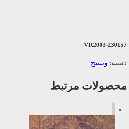
VR2003-230157
دسته:
وینتیج
محصولات مرتبط