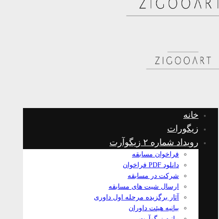
خانه
زیگورات
رویداد شماره ۲ زیگوآرت
فراخوان مسابقه
دانلود PDF فراخوان
شرکت در مسابقه
ارسال شیت های مسابقه
آثار برگزیده مرحله اول داوری
بیانیه هیئت داوران
بیانیه زیگوآرت