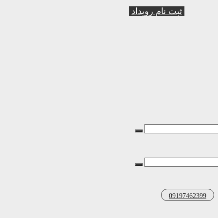
ثبت نام رویداد
09197462399