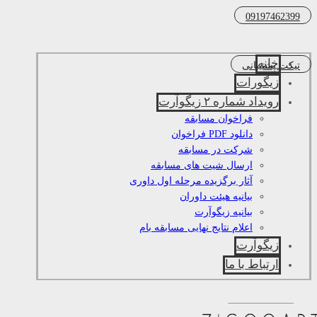
09197462399
خانه
تیکت پشتیبانی
زیگورات
رویداد شماره ۲ زیگوآرت
فراخوان مسابقه
دانلود PDF فراخوان
شرکت در مسابقه
ارسال شیت های مسابقه
آثار برگزیده مرحله اول داوری
بیانیه هیئت داوران
بیانیه زیگوآرت
اعلام نتایج نهایی مسابقه بام
زیگوآرت
ارتباط با ما