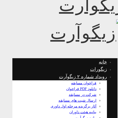
خانه
زیگورات
رویداد شماره ۲ زیگوآرت
فراخوان مسابقه
دانلود PDF فراخوان
شرکت در مسابقه
ارسال شیت های مسابقه
آثار برگزیده مرحله اول داوری
بیانیه هیئت داوران
بیانیه زیگوآرت