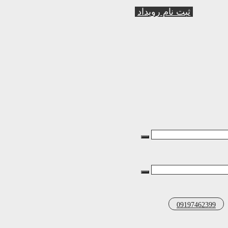
ثبت نام رویداد
09197462399