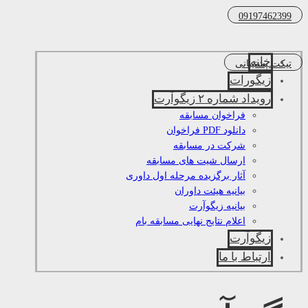
09197462399
خانه
تیکت پشتیبانی
زیگورات
رویداد شماره ۲ زیگوآرت
فراخوان مسابقه
دانلود PDF فراخوان
شرکت در مسابقه
ارسال شیت های مسابقه
آثار برگزیده مرحله اول داوری
بیانیه هیئت داوران
بیانیه زیگوآرت
اعلام نتایج نهایی مسابقه بام
زیگوآرت
ارتباط با ما