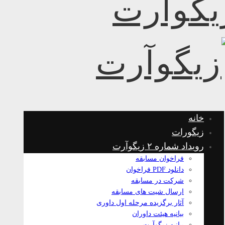
خانه
زیگورات
رویداد شماره ۲ زیگوآرت
فراخوان مسابقه
دانلود PDF فراخوان
شرکت در مسابقه
ارسال شیت های مسابقه
آثار برگزیده مرحله اول داوری
بیانیه هیئت داوران
بیانیه زیگوآرت