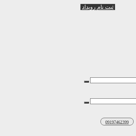
ثبت نام رویداد
09197462399