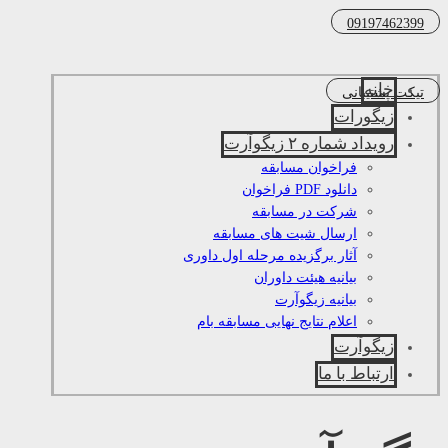
09197462399
خانه
تیکت پشتیبانی
زیگورات
رویداد شماره ۲ زیگوآرت
فراخوان مسابقه
دانلود PDF فراخوان
شرکت در مسابقه
ارسال شیت های مسابقه
آثار برگزیده مرحله اول داوری
بیانیه هیئت داوران
بیانیه زیگوآرت
اعلام نتایج نهایی مسابقه بام
زیگوآرت
ارتباط با ما