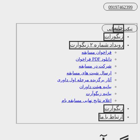
09197462399
خانه
تیکت پشتیبانی
زیگورات
رویداد شماره ۲ زیگوآرت
فراخوان مسابقه
دانلود PDF فراخوان
شرکت در مسابقه
ارسال شیت های مسابقه
آثار برگزیده مرحله اول داوری
بیانیه هیئت داوران
بیانیه زیگوآرت
اعلام نتایج نهایی مسابقه بام
زیگوآرت
ارتباط با ما