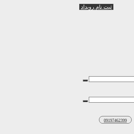
ثبت نام رویداد
09197462399