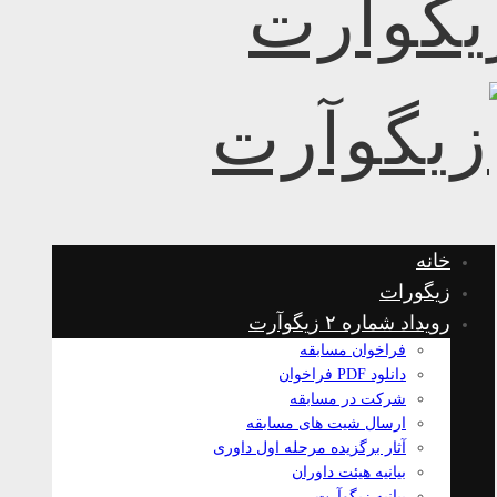
خانه
زیگورات
رویداد شماره ۲ زیگوآرت
فراخوان مسابقه
دانلود PDF فراخوان
شرکت در مسابقه
ارسال شیت های مسابقه
آثار برگزیده مرحله اول داوری
بیانیه هیئت داوران
بیانیه زیگوآرت