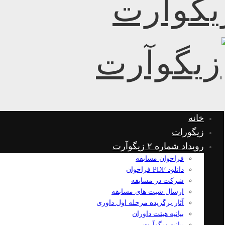
خانه
زیگورات
رویداد شماره ۲ زیگوآرت
فراخوان مسابقه
دانلود PDF فراخوان
شرکت در مسابقه
ارسال شیت های مسابقه
آثار برگزیده مرحله اول داوری
بیانیه هیئت داوران
بیانیه زیگوآرت