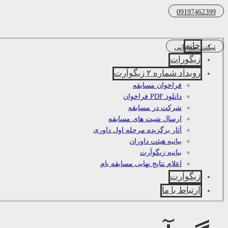
09197462399
خانه
تیکت پشتیبانی
زیگورات
رویداد شماره ۲ زیگوآرت
فراخوان مسابقه
دانلود PDF فراخوان
شرکت در مسابقه
ارسال شیت های مسابقه
آثار برگزیده مرحله اول داوری
بیانیه هیئت داوران
بیانیه زیگوآرت
اعلام نتایج نهایی مسابقه بام
زیگوآرت
ارتباط با ما