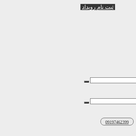
ثبت نام رویداد
09197462399