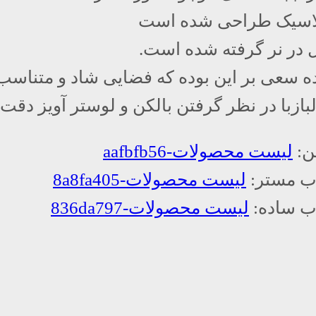
کلاسیک طراحی شده است
 در نر گرفته شده است.
شده سعی بر این بوده که فضایی شاد و متناس
ازبا در نظر گرفتن بالکن و لوستر آویز دق
لیست محصولات-aafbfb56
لیست محصولات-8a8fa405
لیست محصولات-836da797