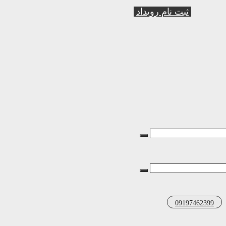
ثبت نام رویداد
09197462399