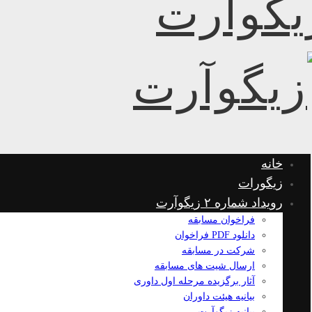
خانه
زیگورات
رویداد شماره ۲ زیگوآرت
فراخوان مسابقه
دانلود PDF فراخوان
شرکت در مسابقه
ارسال شیت های مسابقه
آثار برگزیده مرحله اول داوری
بیانیه هیئت داوران
بیانیه زیگوآرت