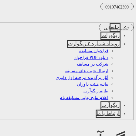
09197462399
خانه
تیکت پشتیبانی
زیگورات
رویداد شماره ۲ زیگوآرت
فراخوان مسابقه
دانلود PDF فراخوان
شرکت در مسابقه
ارسال شیت های مسابقه
آثار برگزیده مرحله اول داوری
بیانیه هیئت داوران
بیانیه زیگوآرت
اعلام نتایج نهایی مسابقه بام
زیگوآرت
ارتباط با ما