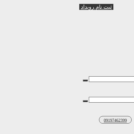
ثبت نام رویداد
09197462399