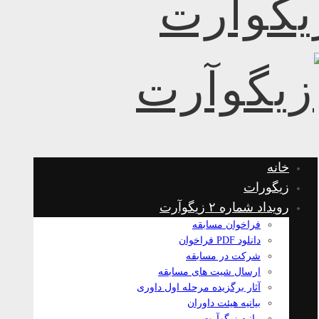
خانه
زیگورات
رویداد شماره ۲ زیگوآرت
فراخوان مسابقه
دانلود PDF فراخوان
شرکت در مسابقه
ارسال شیت های مسابقه
آثار برگزیده مرحله اول داوری
بیانیه هیئت داوران
بیانیه زیگوآرت