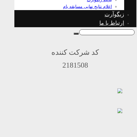
اعلام نتایج نهایی مسابقه بام
زیگوآرت
ارتباط با ما
کد شرکت کننده
2181508