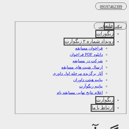
09197462399
خانه
تیکت پشتیبانی
زیگورات
رویداد شماره ۲ زیگوآرت
فراخوان مسابقه
دانلود PDF فراخوان
شرکت در مسابقه
ارسال شیت های مسابقه
آثار برگزیده مرحله اول داوری
بیانیه هیئت داوران
بیانیه زیگوآرت
اعلام نتایج نهایی مسابقه بام
زیگوآرت
ارتباط با ما