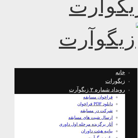
خانه
زیگورات
رویداد شماره ۲ زیگوآرت
فراخوان مسابقه
دانلود PDF فراخوان
شرکت در مسابقه
ارسال شیت های مسابقه
آثار برگزیده مرحله اول داوری
بیانیه هیئت داوران
بیانیه زیگوآرت