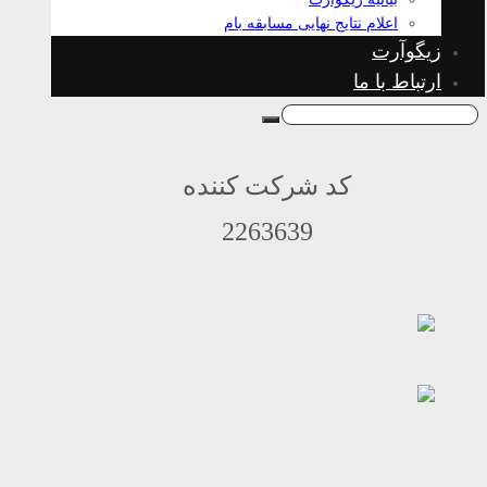
اعلام نتایج نهایی مسابقه بام
زیگوآرت
ارتباط با ما
کد شرکت کننده
2263639