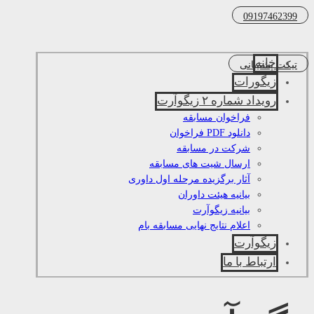
09197462399
خانه
تیکت پشتیبانی
زیگورات
رویداد شماره ۲ زیگوآرت
فراخوان مسابقه
دانلود PDF فراخوان
شرکت در مسابقه
ارسال شیت های مسابقه
آثار برگزیده مرحله اول داوری
بیانیه هیئت داوران
بیانیه زیگوآرت
اعلام نتایج نهایی مسابقه بام
زیگوآرت
ارتباط با ما