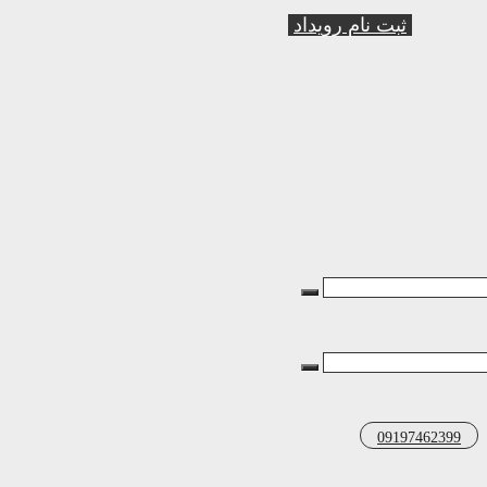
ثبت نام رویداد
09197462399