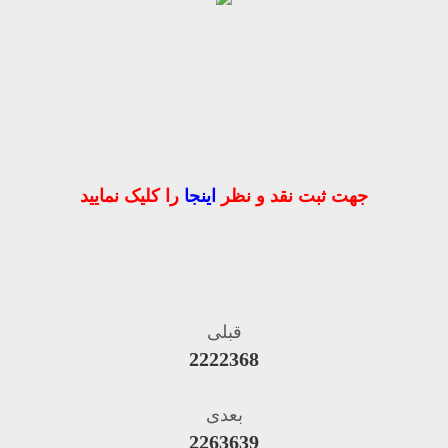
جهت ثبت نقد و نظر
اینجا
را کلیک نمایید
قبلی
2222368
بعدی
2263639