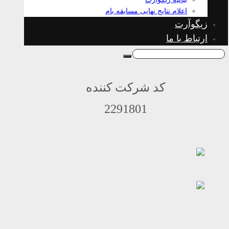
اعلام نتایج نهایی مسابقه بام
زیگوآرت
ارتباط با ما
کد شرکت کننده
2291801