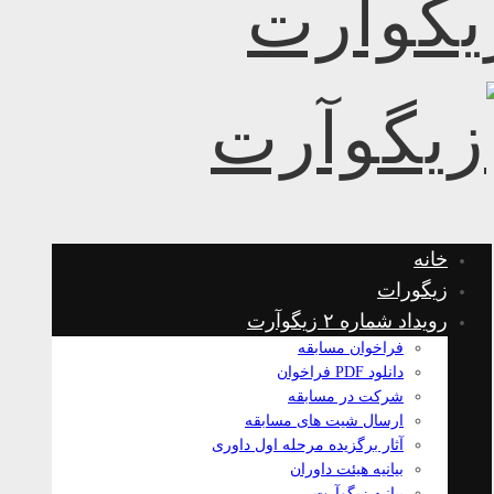
خانه
زیگورات
رویداد شماره ۲ زیگوآرت
فراخوان مسابقه
دانلود PDF فراخوان
شرکت در مسابقه
ارسال شیت های مسابقه
آثار برگزیده مرحله اول داوری
بیانیه هیئت داوران
بیانیه زیگوآرت