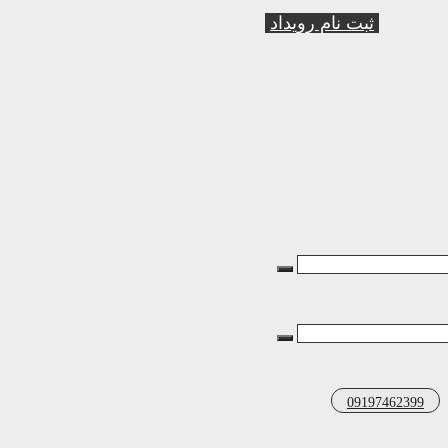
ثبت نام رویداد
09197462399