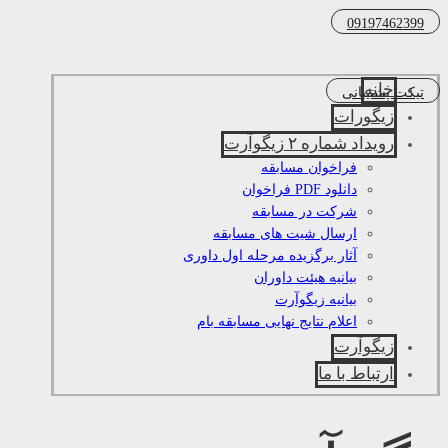
09197462399
خانه
تیکت پشتیبانی
زیگورات
رویداد شماره ۲ زیگوآرت
فراخوان مسابقه
دانلود PDF فراخوان
شرکت در مسابقه
ارسال شیت های مسابقه
آثار برگزیده مرحله اول داوری
بیانیه هیئت داوران
بیانیه زیگوآرت
اعلام نتایج نهایی مسابقه بام
زیگوآرت
ارتباط با ما