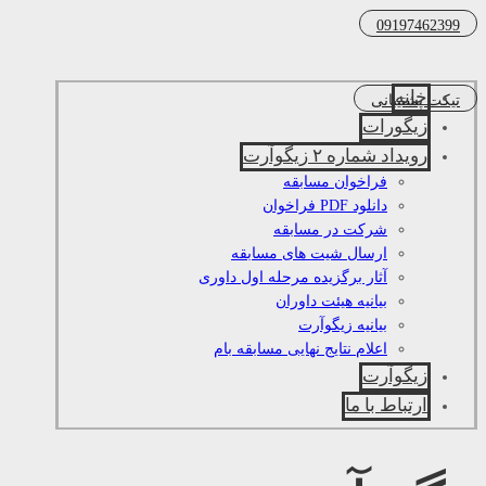
09197462399
خانه
تیکت پشتیبانی
زیگورات
رویداد شماره ۲ زیگوآرت
فراخوان مسابقه
دانلود PDF فراخوان
شرکت در مسابقه
ارسال شیت های مسابقه
آثار برگزیده مرحله اول داوری
بیانیه هیئت داوران
بیانیه زیگوآرت
اعلام نتایج نهایی مسابقه بام
زیگوآرت
ارتباط با ما