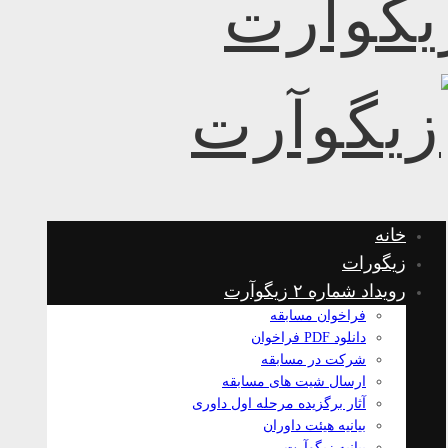
خانه
زیگورات
رویداد شماره ۲ زیگوآرت
فراخوان مسابقه
دانلود PDF فراخوان
شرکت در مسابقه
ارسال شیت های مسابقه
آثار برگزیده مرحله اول داوری
بیانیه هیئت داوران
بیانیه زیگوآرت