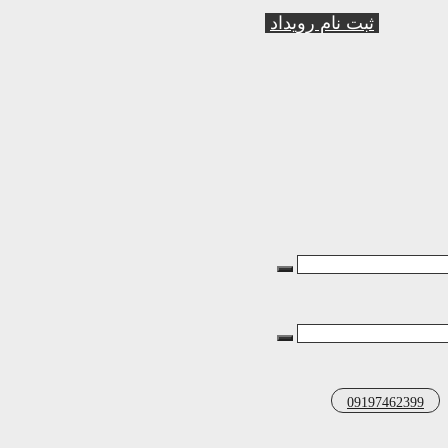
ثبت نام رویداد
09197462399