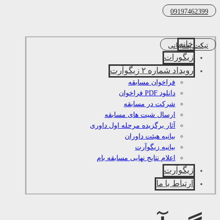
09197462399
خانه
تیکت پشتیبانی
زیگورات
رویداد شماره ۲ زیگوآرت
فراخوان مسابقه
دانلود PDF فراخوان
شرکت در مسابقه
ارسال شیت های مسابقه
آثار برگزیده مرحله اول داوری
بیانیه هیئت داوران
بیانیه زیگوآرت
اعلام نتایج نهایی مسابقه بام
زیگوآرت
ارتباط با ما