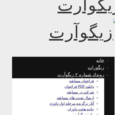
خانه
زیگورات
رویداد شماره ۲ زیگوآرت
فراخوان مسابقه
دانلود PDF فراخوان
شرکت در مسابقه
ارسال شیت های مسابقه
آثار برگزیده مرحله اول داوری
بیانیه هیئت داوران
بیانیه زیگوآرت