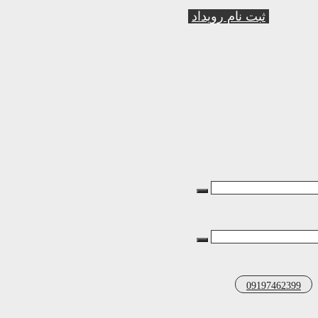
ثبت نام رویداد
09197462399