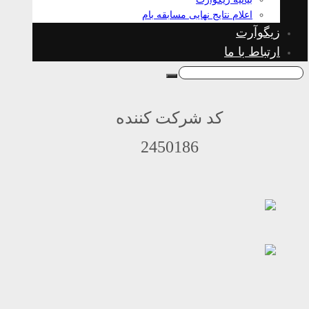
اعلام نتایج نهایی مسابقه بام
زیگوآرت
ارتباط با ما
کد شرکت کننده
2450186