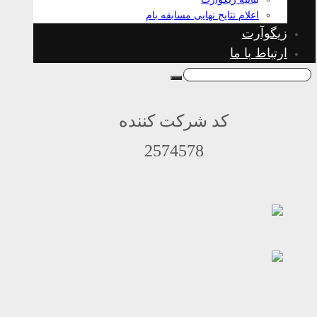
اعلام نتایج نهایی مسابقه بام
زیگوآرت
ارتباط با ما
کد شرکت کننده
2574578