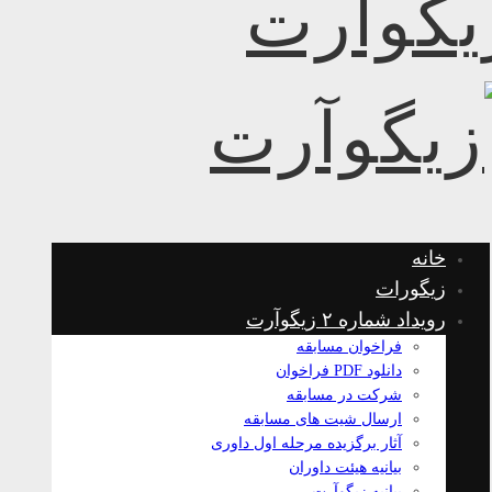
خانه
زیگورات
رویداد شماره ۲ زیگوآرت
فراخوان مسابقه
دانلود PDF فراخوان
شرکت در مسابقه
ارسال شیت های مسابقه
آثار برگزیده مرحله اول داوری
بیانیه هیئت داوران
بیانیه زیگوآرت