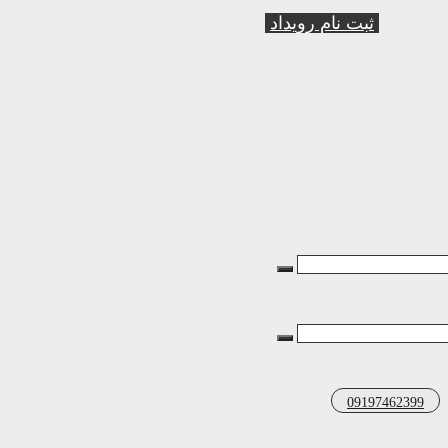
ثبت نام رویداد
09197462399