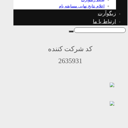
اعلام نتایج نهایی مسابقه بام
زیگوآرت
ارتباط با ما
کد شرکت کننده
2635931