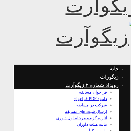
خانه
زیگورات
رویداد شماره ۲ زیگوآرت
فراخوان مسابقه
دانلود PDF فراخوان
شرکت در مسابقه
ارسال شیت های مسابقه
آثار برگزیده مرحله اول داوری
بیانیه هیئت داوران
بیانیه زیگوآرت