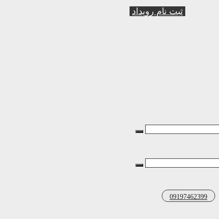
ثبت نام رویداد
09197462399