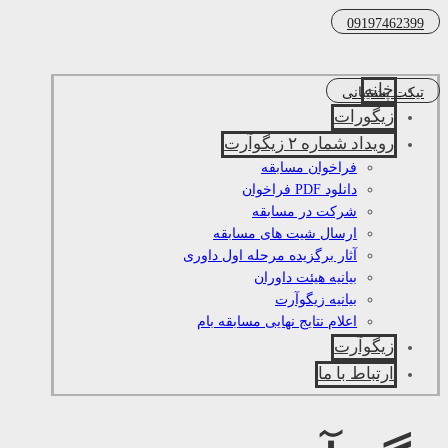
09197462399
خانه
تیکت پشتیبانی
زیگورات
رویداد شماره ۲ زیگوآرت
فراخوان مسابقه
دانلود PDF فراخوان
شرکت در مسابقه
ارسال شیت های مسابقه
آثار برگزیده مرحله اول داوری
بیانیه هیئت داوران
بیانیه زیگوآرت
اعلام نتایج نهایی مسابقه بام
زیگوآرت
ارتباط با ما