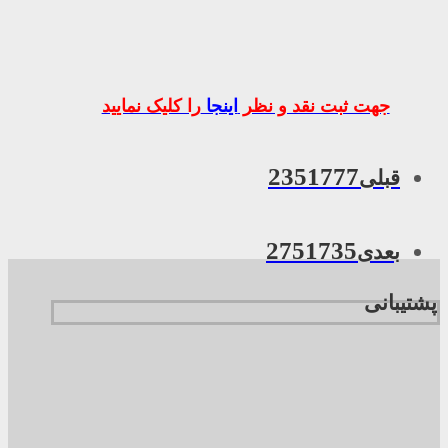
جهت ثبت نقد و نظر
اینجا
را کلیک نمایید
2351777
قبلی
2751735
بعدی
پشتیبانی