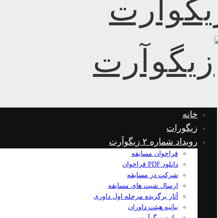
خانه
زیگورات
رویداد شماره ۲ زیگوآرت
فراخوان مسابقه
دانلود PDF فراخوان
شرکت در مسابقه
ارسال شیت های مسابقه
آثار برگزیده مرحله اول داوری
بیانیه هیئت داوران
بیانیه زیگوآرت