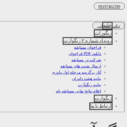
09197462399
خانه
تیکت پشتیبانی
زیگورات
رویداد شماره ۲ زیگوآرت
فراخوان مسابقه
دانلود PDF فراخوان
شرکت در مسابقه
ارسال شیت های مسابقه
آثار برگزیده مرحله اول داوری
بیانیه هیئت داوران
بیانیه زیگوآرت
اعلام نتایج نهایی مسابقه بام
زیگوآرت
ارتباط با ما