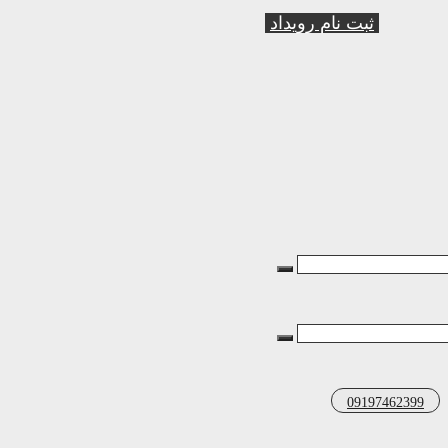
ثبت نام رویداد
09197462399