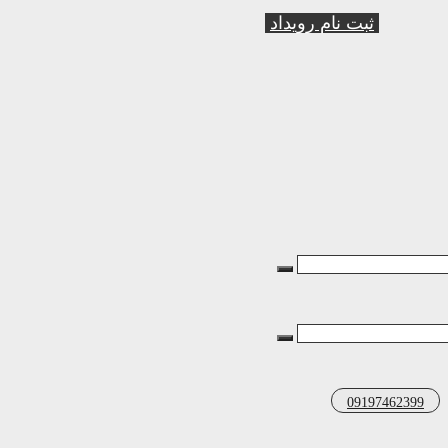
ثبت نام رویداد
09197462399