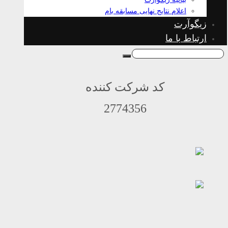
اعلام نتایج نهایی مسابقه بام
زیگوآرت
ارتباط با ما
کد شرکت کننده
2774356