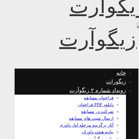
خانه
زیگورات
رویداد شماره ۲ زیگوآرت
فراخوان مسابقه
دانلود PDF فراخوان
شرکت در مسابقه
ارسال شیت های مسابقه
آثار برگزیده مرحله اول داوری
بیانیه هیئت داوران
بیانیه زیگوآرت