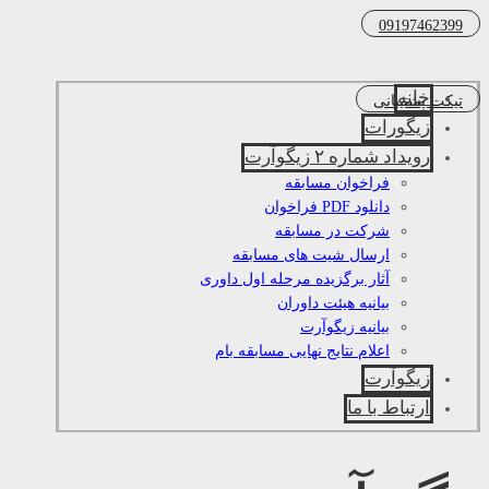
09197462399
خانه
تیکت پشتیبانی
زیگورات
رویداد شماره ۲ زیگوآرت
فراخوان مسابقه
دانلود PDF فراخوان
شرکت در مسابقه
ارسال شیت های مسابقه
آثار برگزیده مرحله اول داوری
بیانیه هیئت داوران
بیانیه زیگوآرت
اعلام نتایج نهایی مسابقه بام
زیگوآرت
ارتباط با ما