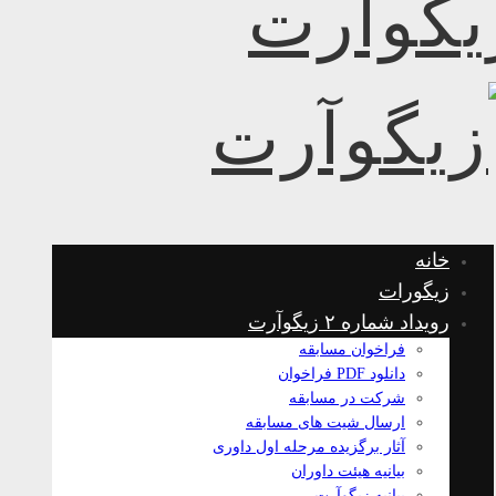
خانه
زیگورات
رویداد شماره ۲ زیگوآرت
فراخوان مسابقه
دانلود PDF فراخوان
شرکت در مسابقه
ارسال شیت های مسابقه
آثار برگزیده مرحله اول داوری
بیانیه هیئت داوران
بیانیه زیگوآرت