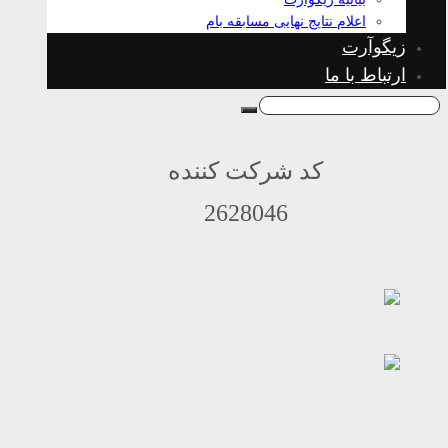
اعلام نتایج نهایی مسابقه بام
زیگوآرت
ارتباط با ما
کد شرکت کننده
2628046