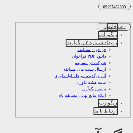
09197462399
خانه
تیکت پشتیبانی
زیگورات
رویداد شماره ۲ زیگوآرت
فراخوان مسابقه
دانلود PDF فراخوان
شرکت در مسابقه
ارسال شیت های مسابقه
آثار برگزیده مرحله اول داوری
بیانیه هیئت داوران
بیانیه زیگوآرت
اعلام نتایج نهایی مسابقه بام
زیگوآرت
ارتباط با ما