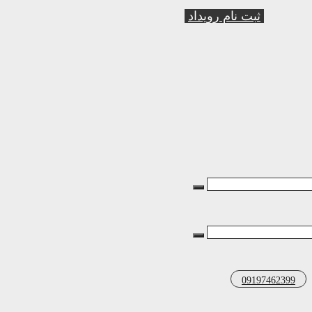
ثبت نام رویداد
09197462399