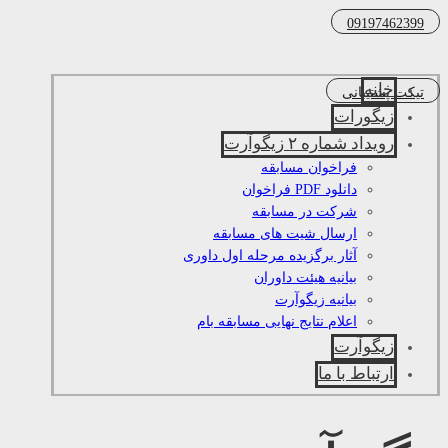
09197462399
خانه
تیکت پشتیبانی
زیگورات
رویداد شماره ۲ زیگوآرت
فراخوان مسابقه
دانلود PDF فراخوان
شرکت در مسابقه
ارسال شیت های مسابقه
آثار برگزیده مرحله اول داوری
بیانیه هیئت داوران
بیانیه زیگوآرت
اعلام نتایج نهایی مسابقه بام
زیگوآرت
ارتباط با ما