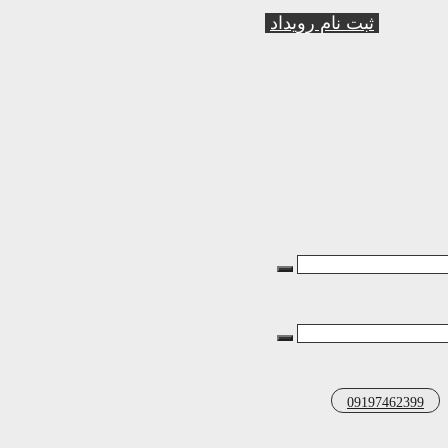
ثبت نام رویداد
09197462399