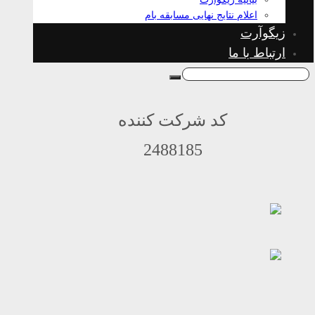
اعلام نتایج نهایی مسابقه بام
زیگوآرت
ارتباط با ما
کد شرکت کننده
2488185