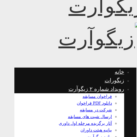
خانه
زیگورات
رویداد شماره ۲ زیگوآرت
فراخوان مسابقه
دانلود PDF فراخوان
شرکت در مسابقه
ارسال شیت های مسابقه
آثار برگزیده مرحله اول داوری
بیانیه هیئت داوران
بیانیه زیگوآرت