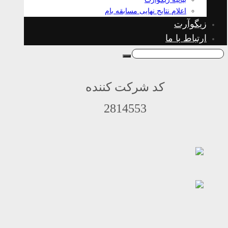
اعلام نتایج نهایی مسابقه بام
زیگوآرت
ارتباط با ما
کد شرکت کننده
2814553