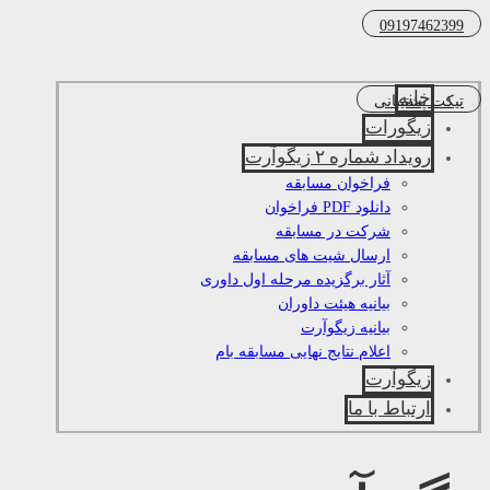
09197462399
خانه
تیکت پشتیبانی
زیگورات
رویداد شماره ۲ زیگوآرت
فراخوان مسابقه
دانلود PDF فراخوان
شرکت در مسابقه
ارسال شیت های مسابقه
آثار برگزیده مرحله اول داوری
بیانیه هیئت داوران
بیانیه زیگوآرت
اعلام نتایج نهایی مسابقه بام
زیگوآرت
ارتباط با ما