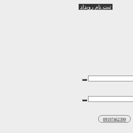
ثبت نام رویداد
09197462399