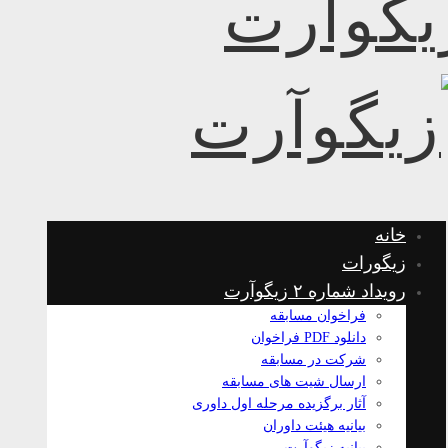
خانه
زیگورات
رویداد شماره ۲ زیگوآرت
فراخوان مسابقه
دانلود PDF فراخوان
شرکت در مسابقه
ارسال شیت های مسابقه
آثار برگزیده مرحله اول داوری
بیانیه هیئت داوران
بیانیه زیگوآرت