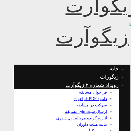
خانه
زیگورات
رویداد شماره ۲ زیگوآرت
فراخوان مسابقه
دانلود PDF فراخوان
شرکت در مسابقه
ارسال شیت های مسابقه
آثار برگزیده مرحله اول داوری
بیانیه هیئت داوران
بیانیه زیگوآرت