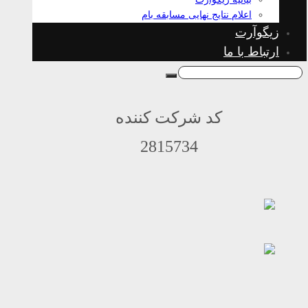
اعلام نتایج نهایی مسابقه بام
زیگوآرت
ارتباط با ما
کد شرکت کننده
2815734