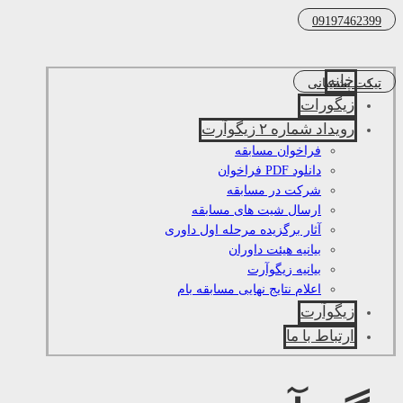
09197462399
خانه
تیکت پشتیبانی
زیگورات
رویداد شماره ۲ زیگوآرت
فراخوان مسابقه
دانلود PDF فراخوان
شرکت در مسابقه
ارسال شیت های مسابقه
آثار برگزیده مرحله اول داوری
بیانیه هیئت داوران
بیانیه زیگوآرت
اعلام نتایج نهایی مسابقه بام
زیگوآرت
ارتباط با ما