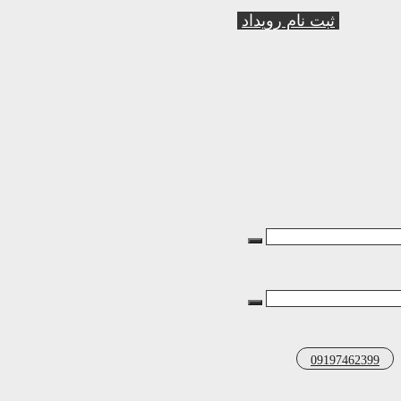
ثبت نام رویداد
09197462399