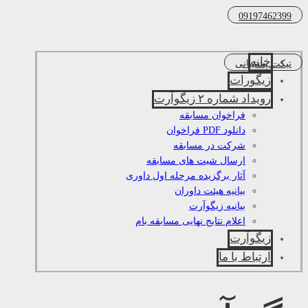
09197462399
خانه
تیکت پشتیبانی
زیگورات
رویداد شماره ۲ زیگوآرت
فراخوان مسابقه
دانلود PDF فراخوان
شرکت در مسابقه
ارسال شیت های مسابقه
آثار برگزیده مرحله اول داوری
بیانیه هیئت داوران
بیانیه زیگوآرت
اعلام نتایج نهایی مسابقه بام
زیگوآرت
ارتباط با ما