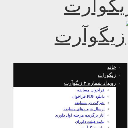
خانه
زیگورات
رویداد شماره ۲ زیگوآرت
فراخوان مسابقه
دانلود PDF فراخوان
شرکت در مسابقه
ارسال شیت های مسابقه
آثار برگزیده مرحله اول داوری
بیانیه هیئت داوران
بیانیه زیگوآرت