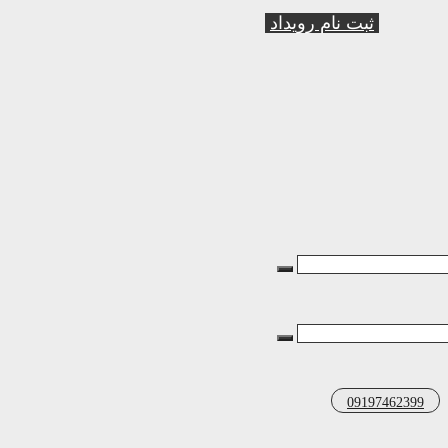
ثبت نام رویداد
09197462399