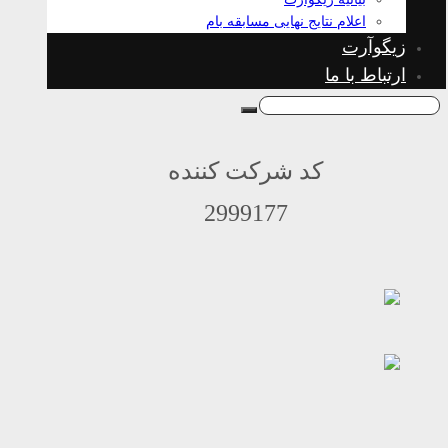
اعلام نتایج نهایی مسابقه بام
زیگوآرت
ارتباط با ما
کد شرکت کننده
2999177