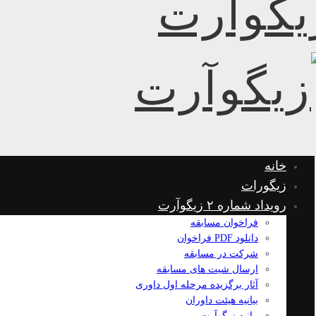
خانه
زیگورات
رویداد شماره ۲ زیگوآرت
فراخوان مسابقه
دانلود PDF فراخوان
شرکت در مسابقه
ارسال شیت های مسابقه
آثار برگزیده مرحله اول داوری
بیانیه هیئت داوران
بیانیه زیگوآرت