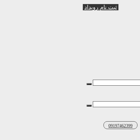
ثبت نام رویداد
09197462399