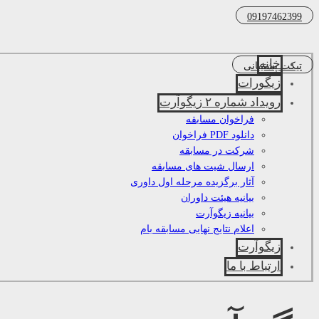
09197462399
خانه
تیکت پشتیبانی
زیگورات
رویداد شماره ۲ زیگوآرت
فراخوان مسابقه
دانلود PDF فراخوان
شرکت در مسابقه
ارسال شیت های مسابقه
آثار برگزیده مرحله اول داوری
بیانیه هیئت داوران
بیانیه زیگوآرت
اعلام نتایج نهایی مسابقه بام
زیگوآرت
ارتباط با ما