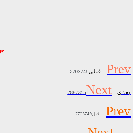
جه
Prev
قبلی
2703749
Next
بعدی
2887355
Prev
قبل
2703749
Next