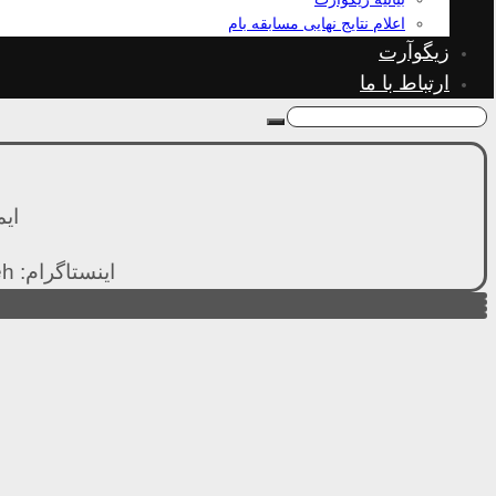
اعلام نتایج نهایی مسابقه بام
زیگوآرت
ارتباط با ما
ایمیل: .com
اینستاگرام: https://www.instagram.com/hamed.kamalzadeh/