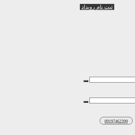
ثبت نام رویداد
09197462399