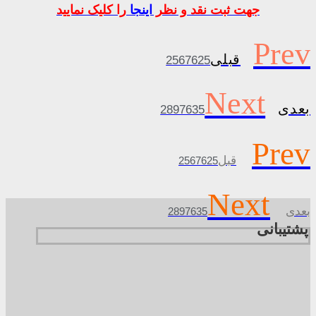
جهت ثبت نقد و نظر
اینجا
را کلیک نمایید
Prev
قبلی
2567625
Next
بعدی
2897635
Prev
قبل
2567625
Next
بعدی
2897635
پشتیبانی