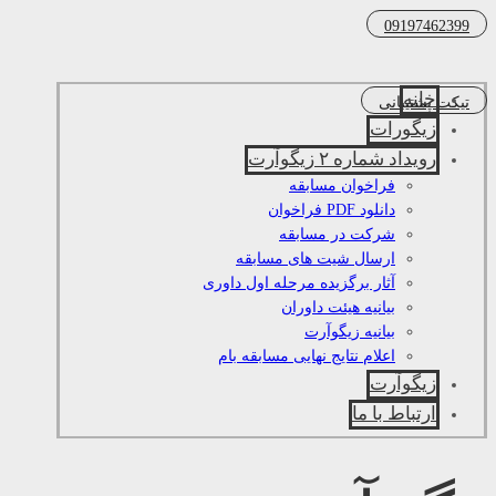
09197462399
خانه
تیکت پشتیبانی
زیگورات
رویداد شماره ۲ زیگوآرت
فراخوان مسابقه
دانلود PDF فراخوان
شرکت در مسابقه
ارسال شیت های مسابقه
آثار برگزیده مرحله اول داوری
بیانیه هیئت داوران
بیانیه زیگوآرت
اعلام نتایج نهایی مسابقه بام
زیگوآرت
ارتباط با ما