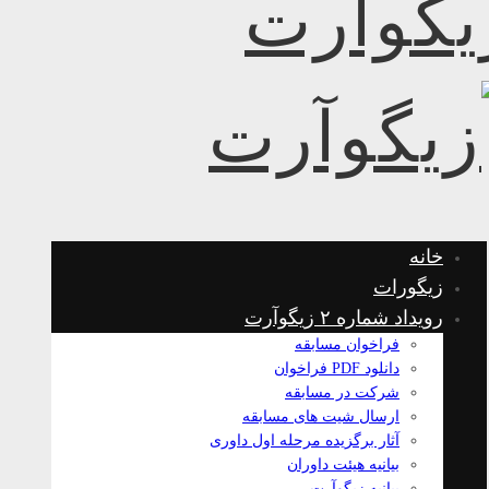
خانه
زیگورات
رویداد شماره ۲ زیگوآرت
فراخوان مسابقه
دانلود PDF فراخوان
شرکت در مسابقه
ارسال شیت های مسابقه
آثار برگزیده مرحله اول داوری
بیانیه هیئت داوران
بیانیه زیگوآرت