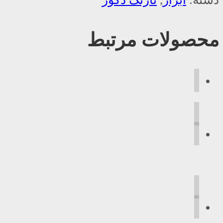
محصولات مرتبط