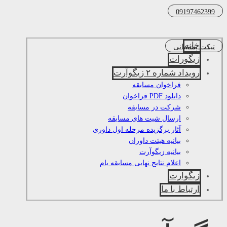
09197462399
خانه
تیکت پشتیبانی
زیگورات
رویداد شماره ۲ زیگوآرت
فراخوان مسابقه
دانلود PDF فراخوان
شرکت در مسابقه
ارسال شیت های مسابقه
آثار برگزیده مرحله اول داوری
بیانیه هیئت داوران
بیانیه زیگوآرت
اعلام نتایج نهایی مسابقه بام
زیگوآرت
ارتباط با ما