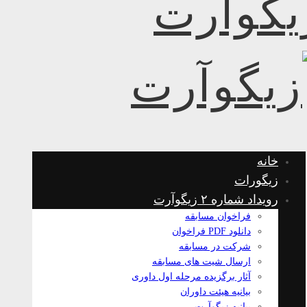
خانه
زیگورات
رویداد شماره ۲ زیگوآرت
فراخوان مسابقه
دانلود PDF فراخوان
شرکت در مسابقه
ارسال شیت های مسابقه
آثار برگزیده مرحله اول داوری
بیانیه هیئت داوران
بیانیه زیگوآرت