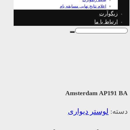
اعلام نتایج نهایی مسابقه بام
زیگوآرت
ارتباط با ما
Amsterdam AP191 BA
دسته:
لوستر دیواری