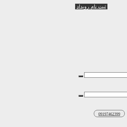
ثبت نام رویداد
09197462399