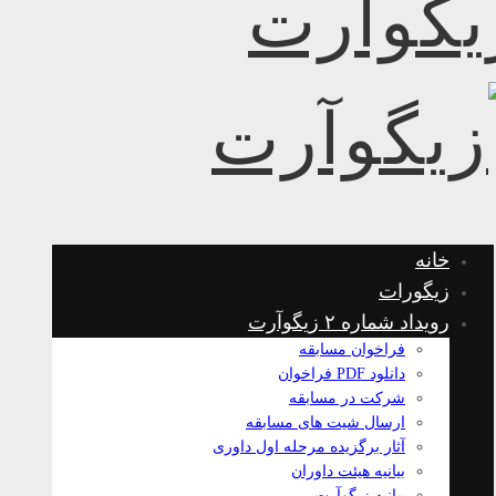
خانه
زیگورات
رویداد شماره ۲ زیگوآرت
فراخوان مسابقه
دانلود PDF فراخوان
شرکت در مسابقه
ارسال شیت های مسابقه
آثار برگزیده مرحله اول داوری
بیانیه هیئت داوران
بیانیه زیگوآرت