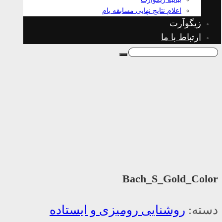
اعلام نتایج نهایی مسابقه بام
زیگوآرت
ارتباط با ما
Bach_S_Gold_Color
دسته:
روشنایی رومیزی و ایستاده