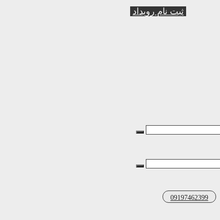
ثبت نام رویداد
09197462399